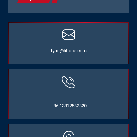
fyao@hltube.com
+86-13812582820