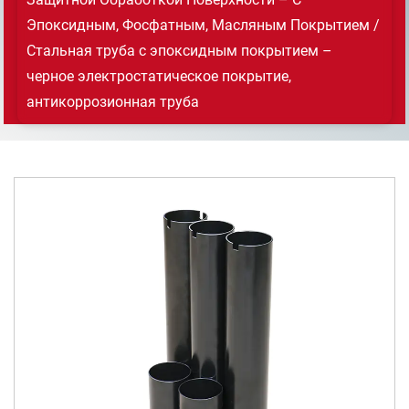
Эпоксидным, Фосфатным, Масляным Покрытием
/
Связаться
Стальная труба с эпоксидным покрытием –
черное электростатическое покрытие,
антикоррозионная труба